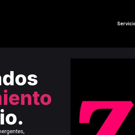
Servici
ados
iento
io.
ergentes,