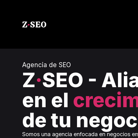
Z
·
SEO
Agencia de SEO
Z
·
SEO - Ali
en el
crecim
de tu negoc
Somos una agencia enfocada en negocios em