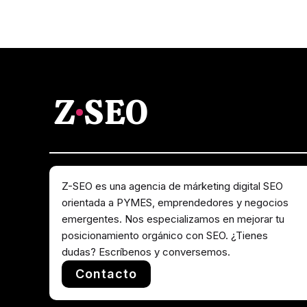
Z
·
SEO
Z-SEO es una agencia de márketing digital SEO
orientada a PYMES, emprendedores y negocios
emergentes. Nos especializamos en mejorar tu
posicionamiento orgánico con SEO. ¿Tienes
dudas? Escríbenos y conversemos.
Contacto