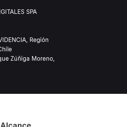
IGITALES SPA
IDENCIA, Región
hile
que Zúñiga Moreno,
y Alcance